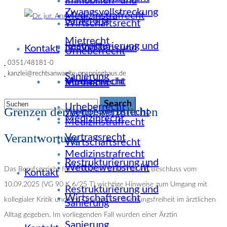
Immobilien- und
Zwangsvollstreckung
Medizinstrafrecht
Sanierung
Wirtschaftsrecht
Mietrecht
Restrukturierung und
Immobilien- und
Kontakt
Urheberrecht
0351/48181-0
kanzlei@rechtsanwaelte-poeppinghaus.de
Sanierung
Medizinrecht
Vertragsrecht
Mietrecht
Urheberrecht
Grenzen der berufsrechtlichen
Wettbewerbsrecht
Medizinrecht
Medizinstrafrecht
Verantwortung
Vertragsrecht
Wirtschaftsrecht
Medizinstrafrecht
Restrukturierung und
Wettbewerbsrecht
Das Berufsgericht für Heilberufe Berlin hat mit Beschluss vom
Kontakt
10.09.2025 (VG 90 K 6/25 T) wichtige Hinweise zum Umgang mit
Restrukturierung und
Wirtschaftsrecht
kollegialer Kritik und den Grenzen der Meinungsfreiheit im ärztlichen
Sanierung
Alltag gegeben. Im vorliegenden Fall wurden einer Ärztin
Sanierung