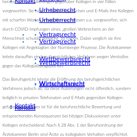
Kontakt
herabsetzende Äußerungen gegenüber Kollegen in vier Fällen
Urheberrecht
vorgeworfen. Sie hatte in Telefongesprächen und E-Mails ihre Kollegen
Urheberrecht
mit scharfen Worten angegriffen und diesen u.a. vorgeworfen, sich
durch COVID-Impfungen eines „großen Verbrechens an der
Vertragsrecht
Menschheit schuldig gemacht“ zu haben. Dabei verglich sie ihre
Vertragsrecht
Kollegen mit Angeklagten der Nürnberger Prozesse. Die Ärztekammer
leitete daraufhin ein berufsgerichtliches Verfahren wegen Verstoßes
Wettbewerbsrecht
Wettbewerbsrecht
gegen das Kollegialitätsgebot ein.
Das Berufsgericht lehnte die Eröffnung des berufsgerichtlichen
Wirtschaftsrecht
Wirtschaftsrecht
Verfahrens jedoch ab, da diese Äußerungen nicht öffentlich, sondern
lediglich in privaten Telefonaten und E-Mails gegenüber Kollegen
Kontakt
Kontakt
gefallen waren. Dies ist für die berufsrechtliche Bewertung und
entsprechenden Konsequenzen bei hitzigen Diskussionen unter
Kollegen entscheidend. Nach § 28 Abs. 1 der Berufsordnung der
Ärztekammer Berlin sind Ärzte zu kollegialem Verhalten verpflichtet.