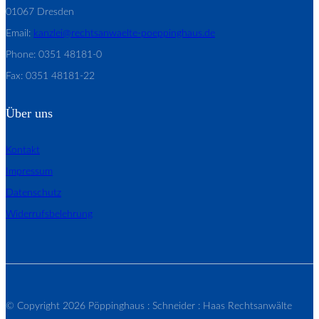
01067 Dresden
Email:
kanzlei@rechtsanwaelte-poeppinghaus.de
Phone: 0351 48181-0
Fax: 0351 48181-22
Über uns
Kontakt
Impressum
Datenschutz
Widerrufsbelehrung
© Copyright 2026 Pöppinghaus : Schneider : Haas Rechtsanwälte