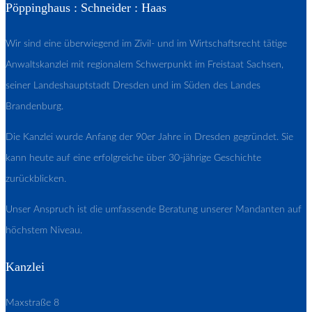
Pöppinghaus : Schneider : Haas
Wir sind eine überwiegend im Zivil- und im Wirtschaftsrecht tätige
Anwaltskanzlei mit regionalem Schwerpunkt im Freistaat Sachsen,
seiner Landeshauptstadt Dresden und im Süden des Landes
Brandenburg.
Die Kanzlei wurde Anfang der 90er Jahre in Dresden gegründet. Sie
kann heute auf eine erfolgreiche über 30-jährige Geschichte
zurückblicken.
Unser Anspruch ist die umfassende Beratung unserer Mandanten auf
höchstem Niveau.
Kanzlei
Maxstraße 8