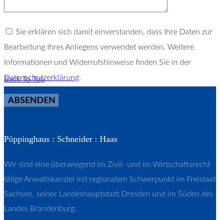
Sie erklären sich damit einverstanden, dass Ihre Daten zur
Bearbeitung Ihres Anliegens verwendet werden. Weitere
Informationen und Widerrufshinweise finden Sie in der
Datenschutzerklärung
.
Back To Top
Pöppinghaus : Schneider : Haas
Wir sind eine überwiegend im Zivil- und im Wirtschaftsrecht
tätige Anwaltskanzlei mit regionalem Schwerpunkt im Freistaat
Sachsen, seiner Landeshauptstadt Dresden und im Süden des
Landes Brandenburg.