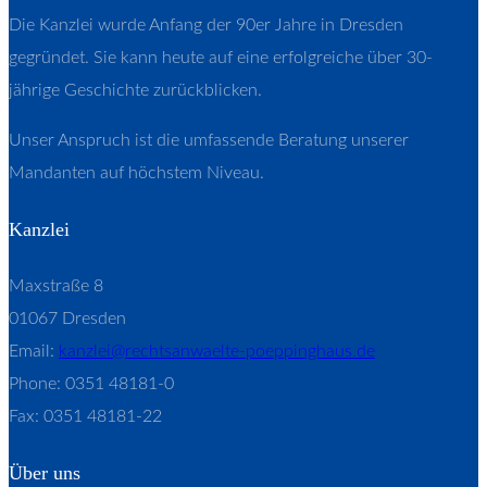
Die Kanzlei wurde Anfang der 90er Jahre in Dresden
gegründet. Sie kann heute auf eine erfolgreiche über 30-
jährige Geschichte zurückblicken.
Unser Anspruch ist die umfassende Beratung unserer
Mandanten auf höchstem Niveau.
Kanzlei
Maxstraße 8
01067 Dresden
Email:
kanzlei@rechtsanwaelte-poeppinghaus.de
Phone: 0351 48181-0
Fax: 0351 48181-22
Über uns