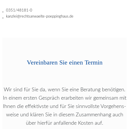
0351/48181-0
kanzlei@rechtsanwaelte-poeppinghaus.de
Vereinbaren Sie einen Termin
Wir sind für Sie da, wenn Sie eine Beratung benötigen.
In einem ersten Gespräch er­ar­bei­ten wir gemeinsam mit
Ihnen die ef­fek­tivs­te und für Sie sinn­volls­te Vor­ge­hens­
wei­se und klären Sie in diesem Zu­sam­men­hang auch
über hierfür an­fal­len­de Kosten auf.