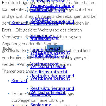
Immobilien- und
Berücksichtigung des Pflichtteilsrisikos. Sie erhalten
Zwangsvollstreckung
Medizinstrafrecht
Sanierung
kompetente Unterstützung bei außergerichtlichen
Wirtschaftsrecht
und gerichtlichen Erbauseinandersetzungen und bei
Mietrecht
Restrukturierung und
Immobilien- und
Kontakt
der Durchsetzung von Pflichtteilsansprüchen im
Urheberrecht
Erbfall. Die gezielte Weitergabe des eigenen
Sanierung
Vermögens, die finanzielle Absicherung von
Medizinrecht
Vertragsrecht
Mietrecht
Angehörigen oder die Planung
Urheberrecht
gesellschaftsrechtlicher Nachfolgeproblematiken
Wettbewerbsrecht
Medizinrecht
Medizinstrafrecht
von Firmen sollten möglichst frühzeitig geregelt
Vertragsrecht
werden. Wir beraten Sie zu folgenden
Wirtschaftsrecht
Themenbereichen:
Medizinstrafrecht
Restrukturierung und
Wettbewerbsrecht
Kontakt
Restrukturierung und
Wirtschaftsrecht
Testamentserstellung, Erbverträge,
Sanierung
vorweggenommene Erbfolge
Sanierung