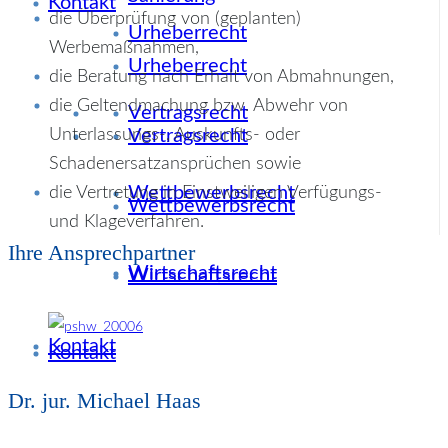
Kontakt
die Überprüfung von (geplanten)
Urheberrecht
Werbemaßnahmen,
Urheberrecht
die Beratung nach Erhalt von Abmahnungen,
die Geltendmachung bzw. Abwehr von
Vertragsrecht
Unterlassungs-, Auskunfts- oder
Vertragsrecht
Schadenersatzansprüchen sowie
Wettbewerbsrecht
die Vertretung in Einstweiligen Verfügungs-
Wettbewerbsrecht
und Klageverfahren.
Ihre Ansprechpartner
Wirtschaftsrecht
Wirtschaftsrecht
Kontakt
Kontakt
Dr. jur. Michael Haas