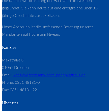
Die Kanzlei wurde Anfang der 90er Jahre in Dresden
gegründet. Sie kann heute auf eine erfolgreiche über 30-
jährige Geschichte zurückblicken.
Unser Anspruch ist die umfassende Beratung unserer
Mandanten auf höchstem Niveau.
Kanzlei
Maxstraße 8
01067 Dresden
Email:
kanzlei@rechtsanwaelte-poeppinghaus.de
Phone: 0351 48181-0
Fax: 0351 48181-22
Über uns