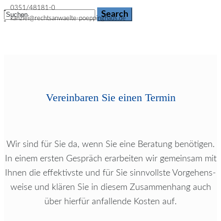
0351/48181-0
kanzlei@rechtsanwaelte-poeppinghaus.de
Vereinbaren Sie einen Termin
Wir sind für Sie da, wenn Sie eine Beratung benötigen.
In einem ersten Gespräch er­ar­bei­ten wir gemeinsam mit
Ihnen die ef­fek­tivs­te und für Sie sinn­volls­te Vor­ge­hens­
wei­se und klären Sie in diesem Zu­sam­men­hang auch
über hierfür an­fal­len­de Kosten auf.