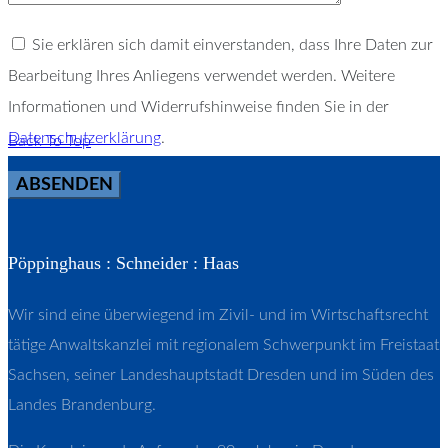
Sie erklären sich damit einverstanden, dass Ihre Daten zur
Bearbeitung Ihres Anliegens verwendet werden. Weitere
Informationen und Widerrufshinweise finden Sie in der
Datenschutzerklärung
.
Back To Top
Pöppinghaus : Schneider : Haas
Wir sind eine überwiegend im Zivil- und im Wirtschaftsrecht
tätige Anwaltskanzlei mit regionalem Schwerpunkt im Freistaat
Sachsen, seiner Landeshauptstadt Dresden und im Süden des
Landes Brandenburg.