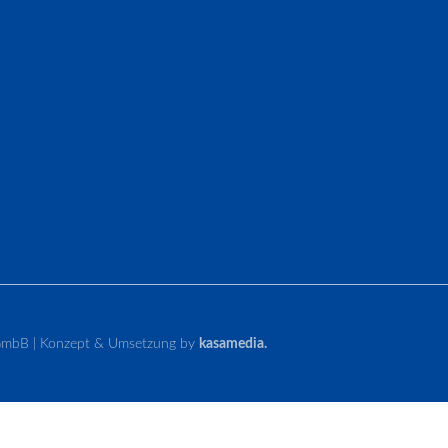
tGmbB | Konzept & Umsetzung by
kasamedia.