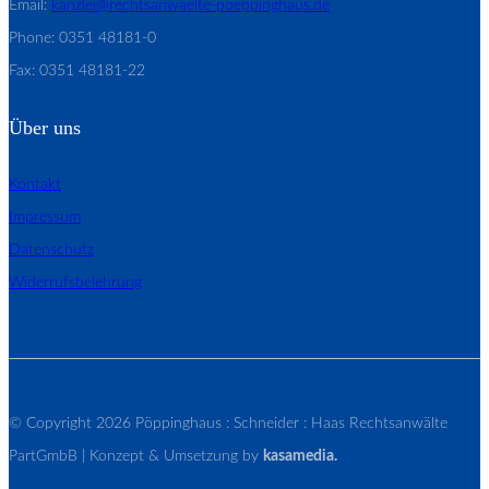
Email:
kanzlei@rechtsanwaelte-poeppinghaus.de
Phone: 0351 48181-0
Fax: 0351 48181-22
Über uns
Kontakt
Impressum
Datenschutz
Widerrufsbelehrung
© Copyright 2026 Pöppinghaus : Schneider : Haas Rechtsanwälte
PartGmbB | Konzept & Umsetzung by
kasamedia.