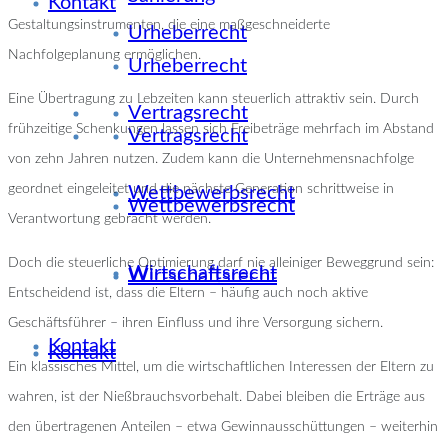
Kontakt
Gestaltungsinstrumenten, die eine maßgeschneiderte
Urheberrecht
Nachfolgeplanung ermöglichen.
Urheberrecht
Eine Übertragung zu Lebzeiten kann steuerlich attraktiv sein. Durch
Vertragsrecht
frühzeitige Schenkungen lassen sich Freibeträge mehrfach im Abstand
Vertragsrecht
von zehn Jahren nutzen. Zudem kann die Unternehmensnachfolge
geordnet eingeleitet und die nächste Generation schrittweise in
Wettbewerbsrecht
Wettbewerbsrecht
Verantwortung gebracht werden.
Doch die steuerliche Optimierung darf nie alleiniger Beweggrund sein:
Wirtschaftsrecht
Wirtschaftsrecht
Entscheidend ist, dass die Eltern – häufig auch noch aktive
Geschäftsführer – ihren Einfluss und ihre Versorgung sichern.
Kontakt
Kontakt
Ein klassisches Mittel, um die wirtschaftlichen Interessen der Eltern zu
wahren, ist der Nießbrauchsvorbehalt. Dabei bleiben die Erträge aus
den übertragenen Anteilen – etwa Gewinnausschüttungen – weiterhin