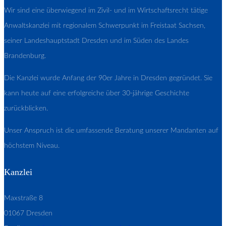
Wir sind eine überwiegend im Zivil- und im Wirtschaftsrecht tätige
Anwaltskanzlei mit regionalem Schwerpunkt im Freistaat Sachsen,
seiner Landeshauptstadt Dresden und im Süden des Landes
Brandenburg.
Die Kanzlei wurde Anfang der 90er Jahre in Dresden gegründet. Sie
kann heute auf eine erfolgreiche über 30-jährige Geschichte
zurückblicken.
Unser Anspruch ist die umfassende Beratung unserer Mandanten auf
höchstem Niveau.
Kanzlei
Maxstraße 8
01067 Dresden