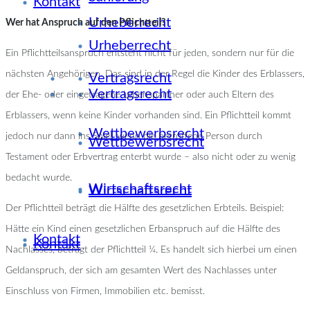
Kontakt
Urheberrecht
Wer hat Anspruch auf den Pflichtteil?
Urheberrecht
Ein Pflichtteilsanspruch entsteht nicht für jeden, sondern nur für die
nächsten Angehörigen. Das sind in der Regel die Kinder des Erblassers,
Vertragsrecht
Vertragsrecht
der Ehe- oder eingetragene Lebenspartner oder auch Eltern des
Erblassers, wenn keine Kinder vorhanden sind. Ein Pflichtteil kommt
Wettbewerbsrecht
jedoch nur dann ins Spiel, wenn die betroffene Person durch
Wettbewerbsrecht
Testament oder Erbvertrag enterbt wurde – also nicht oder zu wenig
bedacht wurde.
Wirtschaftsrecht
Wirtschaftsrecht
Der Pflichtteil beträgt die Hälfte des gesetzlichen Erbteils. Beispiel:
Hätte ein Kind einen gesetzlichen Erbanspruch auf die Hälfte des
Kontakt
Kontakt
Nachlasses, beträgt der Pflichtteil ¼. Es handelt sich hierbei um einen
Geldanspruch, der sich am gesamten Wert des Nachlasses unter
Einschluss von Firmen, Immobilien etc. bemisst.