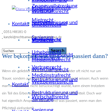
Immobilien- und
Zwangsvollstreckung
Medizinstrafrecht
Sanierung
Wirtschaftsrecht
Mietrecht
Restrukturierung und
Immobilien- und
Kontakt
Urheberrecht
0351/48181-0
Sanierung
kanzlei@rechtsanwaelte-poeppinghaus.de
Medizinrecht
Vertragsrecht
Mietrecht
Urheberrecht
Wettbewerbsrecht
Wer bekommt was und was passiert dann?
Medizinrecht
Medizinstrafrecht
Vertragsrecht
Wirtschaftsrecht
Wenn ein geliebter Mensch stirbt, geht es leider oft nicht nur um
Medizinstrafrecht
Trauer, sondern auch um das Erbe. Was viele nicht wissen: Auch wenn
Restrukturierung und
Wettbewerbsrecht
Kontakt
man im Testament nicht berücksichtigt wurde, kann einem trotzdem
Restrukturierung und
ein Teil des Erbes zustehen – der sogenannte Pflichtteil. Doch wer
Wirtschaftsrecht
Sanierung
hat eigentlich Anspruch darauf? Und was passiert, wenn man den
Pflichtteil einfordert?
Sanierung