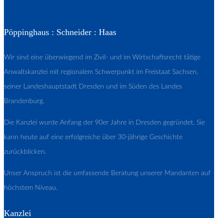
Pöppinghaus : Schneider : Haas
Wir sind eine überwiegend im Zivil- und im Wirtschaftsrecht tätige
Anwaltskanzlei mit regionalem Schwerpunkt im Freistaat Sachsen,
seiner Landeshauptstadt Dresden und im Süden des Landes
Brandenburg.
Die Kanzlei wurde Anfang der 90er Jahre in Dresden gegründet. Sie
kann heute auf eine erfolgreiche über 30-jährige Geschichte
zurückblicken.
Unser Anspruch ist die umfassende Beratung unserer Mandanten auf
höchstem Niveau.
Kanzlei