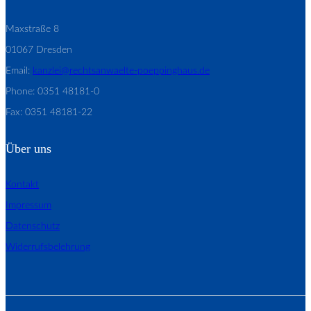
Maxstraße 8
01067 Dresden
Email:
kanzlei@rechtsanwaelte-poeppinghaus.de
Phone: 0351 48181-0
Fax: 0351 48181-22
Über uns
Kontakt
Impressum
Datenschutz
Widerrufsbelehrung