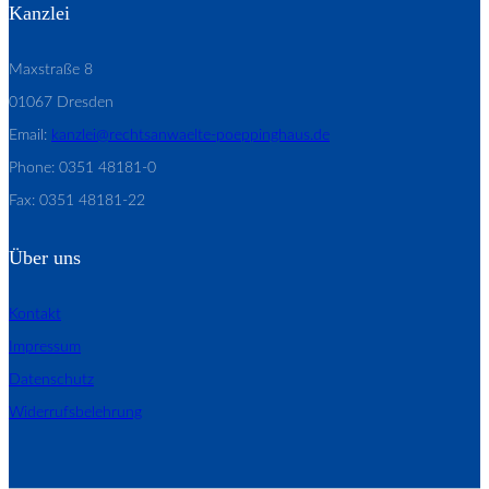
Kanzlei
Maxstraße 8
01067 Dresden
Email:
kanzlei@rechtsanwaelte-poeppinghaus.de
Phone: 0351 48181-0
Fax: 0351 48181-22
Über uns
Kontakt
Impressum
Datenschutz
Widerrufsbelehrung