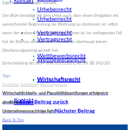
Kontakt
Eigentumswohnungen handelt.
Urheberrecht
Der BGH bestätigt mit dem Urteil auch, dass einem Ehegatten mit
Urheberrecht
ausreichender Begründung die Wohnung zu überlassen ist, selbst
Vertragsrecht
wenn der andere Ehegatte Alleineigentümer ist. Im vorliegenden Fall
Vertragsrecht
hat die Ehefrau deshalb verloren, weil sie überhaupt keinen
Überlassungsantrag gestellt hat.
Wettbewerbsrecht
Wettbewerbsrecht
(Entscheidung des BGH vom 10.03.2021, Az. XII ZB 243/20)
Tags:
Wirtschaftsrecht
Wirtschaftsrecht
Immobilie
Scheidung
Wohneigentum
Wirtschaftlichkeits- und Plausibilitätsprüfungen erfolgreich
Kontakt
Kontakt
Einen Beitrag zurück
abwehren
Nächster Beitrag
Unternehmensnachfolge light
Back To Top