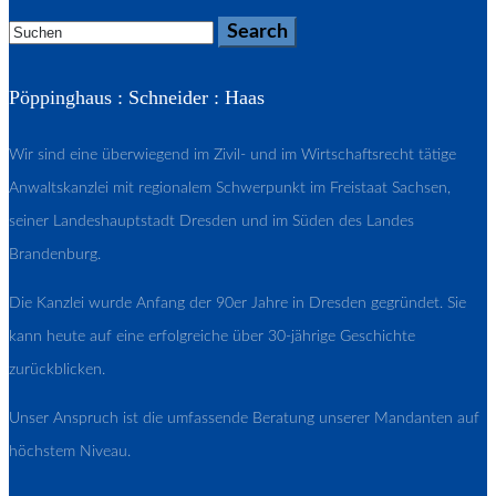
Pöppinghaus : Schneider : Haas
Wir sind eine überwiegend im Zivil- und im Wirtschaftsrecht tätige
Anwaltskanzlei mit regionalem Schwerpunkt im Freistaat Sachsen,
seiner Landeshauptstadt Dresden und im Süden des Landes
Brandenburg.
Die Kanzlei wurde Anfang der 90er Jahre in Dresden gegründet. Sie
kann heute auf eine erfolgreiche über 30-jährige Geschichte
zurückblicken.
Unser Anspruch ist die umfassende Beratung unserer Mandanten auf
höchstem Niveau.