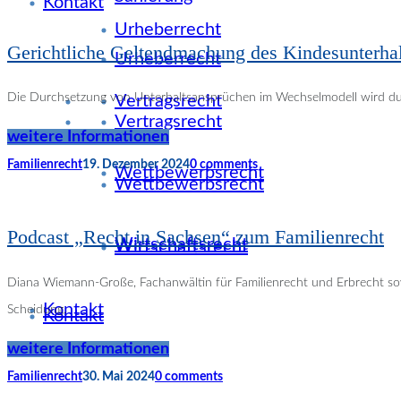
Kontakt
Urheberrecht
Gerichtliche Geltendmachung des Kindesunterha
Urheberrecht
Die Durchsetzung von Unterhaltsansprüchen im Wechselmodell wird dur
Vertragsrecht
Vertragsrecht
weitere Informationen
Familienrecht
19. Dezember 2024
0 comments
Wettbewerbsrecht
Wettbewerbsrecht
Podcast „Recht in Sachsen“ zum Familienrecht
Wirtschaftsrecht
Wirtschaftsrecht
Diana Wiemann-Große, Fachanwältin für Familienrecht und Erbrecht sowie
Kontakt
Scheidung.
Kontakt
weitere Informationen
Familienrecht
30. Mai 2024
0 comments