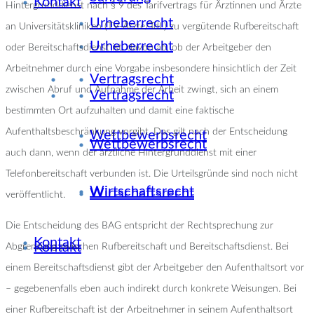
Kontakt
Hintergrunddienst nach § 9 des Tarifvertrags für Ärztinnen und Ärzte
Urheberrecht
an Universitätskliniken (TV-Ärzte/TdL) zu vergütende Rufbereitschaft
Urheberrecht
oder Bereitschaftsdienst ist, davon ab, ob der Arbeitgeber den
Arbeitnehmer durch eine Vorgabe insbesondere hinsichtlich der Zeit
Vertragsrecht
zwischen Abruf und Aufnahme der Arbeit zwingt, sich an einem
Vertragsrecht
bestimmten Ort aufzuhalten und damit eine faktische
Aufenthaltsbeschränkung vorgibt. Das gilt nach der Entscheidung
Wettbewerbsrecht
Wettbewerbsrecht
auch dann, wenn der ärztliche Hintergrunddienst mit einer
Telefonbereitschaft verbunden ist. Die Urteilsgründe sind noch nicht
Wirtschaftsrecht
Wirtschaftsrecht
veröffentlicht.
Die Entscheidung des BAG entspricht der Rechtsprechung zur
Kontakt
Kontakt
Abgrenzung zwischen Rufbereitschaft und Bereitschaftsdienst. Bei
einem Bereitschaftsdienst gibt der Arbeitgeber den Aufenthaltsort vor
– gegebenenfalls eben auch indirekt durch konkrete Weisungen. Bei
einer Rufbereitschaft ist der Arbeitnehmer in seinem Aufenthaltsort