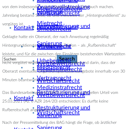
Immobilien- und
Zwangsvollstreckung
von dem insbesondere auch Krankenhäuser Gebrauch machen.
Medizinstrafrecht
Sanierung
Wirtschaftsrecht
Jahrelang bestand Streit, ob und inwieweit der „Hintergrunddienst“ zu
Mietrecht
vergüten ist.
Restrukturierung und
Immobilien- und
Kontakt
Urheberrecht
Geklagte hatte ein Oberarzt, der nach Anweisung regelmäßig
Sanierung
Hintergrunddienste – teilweise am Telefon – als „Rufbereitschaft“
Medizinrecht
Vertragsrecht
Mietrecht
leistete, und für die zwischen den Einsätzen bestehenden Wartezeiten
Urheberrecht
nicht vergütet wurde. Eine Besonderheit bestand darin, dass der
Wettbewerbsrecht
Medizinrecht
Medizinstrafrecht
Oberarzt eventuelle Organtransplantationsangebote innerhalb von 30
Vertragsrecht
Minuten beantwortet haben musste.
Wirtschaftsrecht
Medizinstrafrecht
Restrukturierung und
Das Bundesarbeitsgericht (BAG) hat in einem aktuellen Urteil vom
Wettbewerbsrecht
Kontakt
25.03.2021 (Az. 6 AZR 264/20) entschieden: Es durfte keine
Restrukturierung und
Rufbereitschaft angeordnet werden.
Wirtschaftsrecht
Sanierung
Nach der Pressemitteilung des BAG hängt die Frage, ob ärztlicher
Sanierung