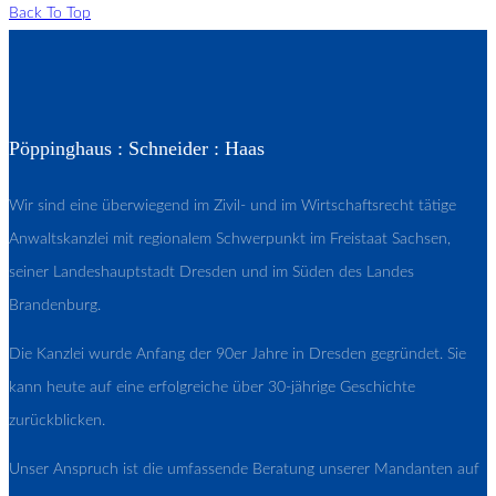
Back To Top
Pöppinghaus : Schneider : Haas
Wir sind eine überwiegend im Zivil- und im Wirtschaftsrecht tätige
Anwaltskanzlei mit regionalem Schwerpunkt im Freistaat Sachsen,
seiner Landeshauptstadt Dresden und im Süden des Landes
Brandenburg.
Die Kanzlei wurde Anfang der 90er Jahre in Dresden gegründet. Sie
kann heute auf eine erfolgreiche über 30-jährige Geschichte
zurückblicken.
Unser Anspruch ist die umfassende Beratung unserer Mandanten auf