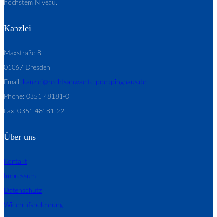
höchstem Niveau.
Kanzlei
Maxstraße 8
01067 Dresden
Email:
kanzlei@rechtsanwaelte-poeppinghaus.de
Phone: 0351 48181-0
Fax: 0351 48181-22
Über uns
Kontakt
Impressum
Datenschutz
Widerrufsbelehrung