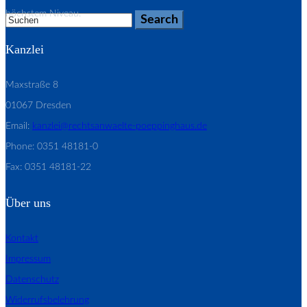
höchstem Niveau.
Kanzlei
Maxstraße 8
01067 Dresden
Email:
kanzlei@rechtsanwaelte-poeppinghaus.de
Phone: 0351 48181-0
Fax: 0351 48181-22
Über uns
Kontakt
Impressum
Datenschutz
Widerrufsbelehrung