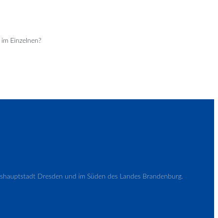
 im Einzelnen?
andeshauptstadt Dresden und im Süden des Landes Brandenburg.