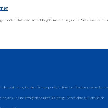
tner
sogenanntes Not- oder auch Ehegattenvertretungsrecht. Was bedeutet das
waltskanzlei mit regionalem Schwerpunkt im Freistaat Sachsen, seiner L
 heute auf eine erfolgreiche über 30-jährige Geschichte zurückblicken.