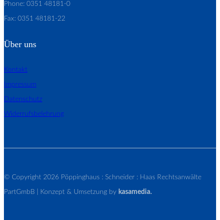
Phone: 0351 48181-0
Fax: 0351 48181-22
Über uns
Kontakt
Impressum
Datenschutz
Widerrufsbelehrung
© Copyright 2026 Pöppinghaus : Schneider : Haas Rechtsanwälte
PartGmbB | Konzept & Umsetzung by
kasamedia.