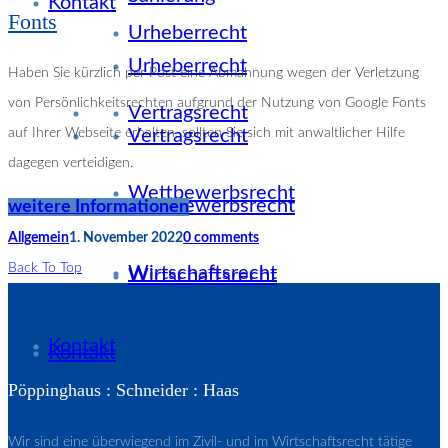
Kontakt
Fonts
Urheberrecht
Urheberrecht
Haben Sie kürzlich per Post eine Abmahnung wegen der Verletzung
von Persönlichkeitsrechten aufgrund der Nutzung von Google Fonts
Vertragsrecht
auf Ihrer Webseite erhalten, sollten Sie sich mit anwaltlicher Hilfe
Vertragsrecht
dagegen verteidigen.
Wettbewerbsrecht
Wettbewerbsrecht
weitere Informationen
Allgemein
1. November 2022
0 comments
Back To Top
Wirtschaftsrecht
Wirtschaftsrecht
Kontakt
Kontakt
Pöppinghaus : Schneider : Haas
Wir sind eine überwiegend im Zivil- und im Wirtschaftsrecht tätige