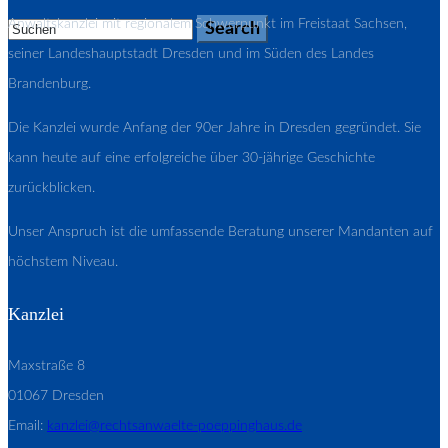
Anwaltskanzlei mit regionalem Schwerpunkt im Freistaat Sachsen,
seiner Landeshauptstadt Dresden und im Süden des Landes
Brandenburg.
Die Kanzlei wurde Anfang der 90er Jahre in Dresden gegründet. Sie
kann heute auf eine erfolgreiche über 30-jährige Geschichte
zurückblicken.
Unser Anspruch ist die umfassende Beratung unserer Mandanten auf
höchstem Niveau.
Kanzlei
Maxstraße 8
01067 Dresden
Email:
kanzlei@rechtsanwaelte-poeppinghaus.de