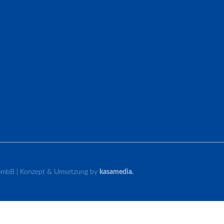
tGmbB | Konzept & Umsetzung by
kasamedia.