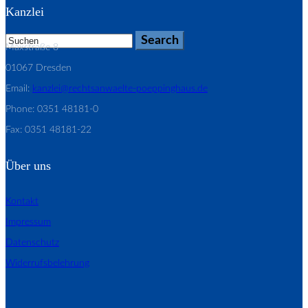
Kanzlei
Maxstraße 8
01067 Dresden
Email:
kanzlei@rechtsanwaelte-poeppinghaus.de
Phone: 0351 48181-0
Fax: 0351 48181-22
Über uns
Kontakt
Impressum
Datenschutz
Widerrufsbelehrung