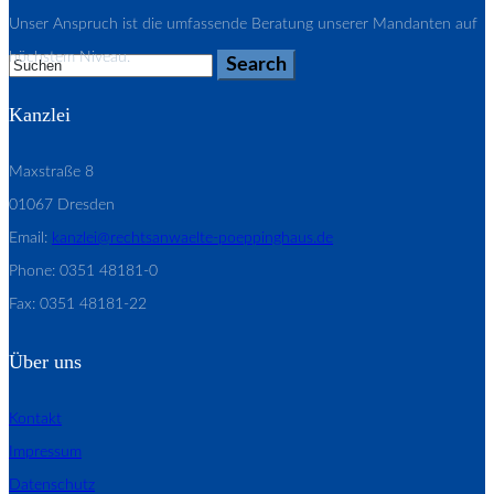
Unser Anspruch ist die umfassende Beratung unserer Mandanten auf
höchstem Niveau.
Kanzlei
Maxstraße 8
01067 Dresden
Email:
kanzlei@rechtsanwaelte-poeppinghaus.de
Phone: 0351 48181-0
Fax: 0351 48181-22
Über uns
Kontakt
Impressum
Datenschutz