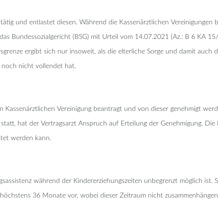
zt tätig und entlastet diesen. Während die Kassenärztlichen Vereinigungen 
as Bundessozialgericht (BSG) mit Urteil vom 14.07.2021 (Az.: B 6 KA 15/
rsgrenze ergibt sich nur insoweit, als die elterliche Sorge und damit auch d
 noch nicht vollendet hat.
 Kassenärztlichen Vereinigung beantragt und von dieser genehmigt werden. 
 statt, hat der Vertragsarzt Anspruch auf Erteilung der Genehmigung. Die
stet werden kann.
gsassistenz während der Kindererziehungszeiten unbegrenzt möglich ist. 
auf höchstens 36 Monate vor, wobei dieser Zeitraum nicht zusammenhän