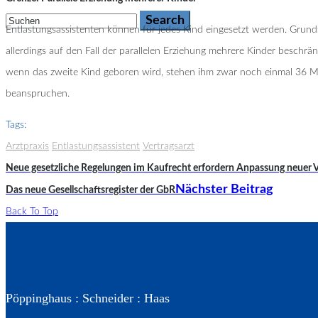
Entlastungsassistenten können für jedes Kind eingesetzt werden. Grun
allerdings auf den Fall der parallelen Erziehung mehrere Kinder besch
wenn das zweite Kind geboren wird, stehen ihm zwar noch einmal 36 Mona
beanspruchen.
Tags:
Arztpraxis
Entlastungsassistent
Vertragsarzt
Neue gesetzliche Regelungen im Kaufrecht erfordern Anpassung neuer V
Nächster Beitrag
Das neue Gesellschaftsregister der GbR
Back To Top
Pöppinghaus : Schneider : Haas