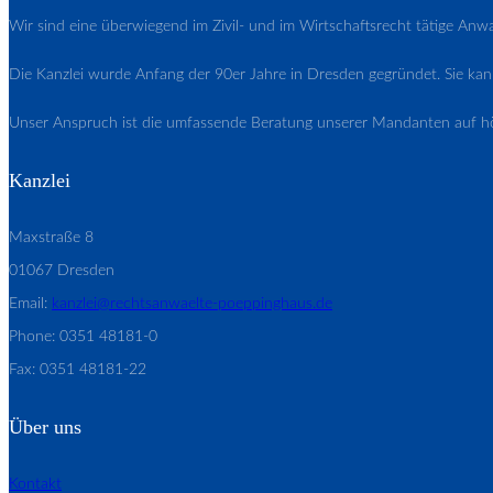
Wir sind eine überwiegend im Zivil- und im Wirtschaftsrecht tätige An
Die Kanzlei wurde Anfang der 90er Jahre in Dresden gegründet. Sie kann
Unser Anspruch ist die umfassende Beratung unserer Mandanten auf h
Kanzlei
Maxstraße 8
01067 Dresden
Email:
kanzlei@rechtsanwaelte-poeppinghaus.de
Phone: 0351 48181-0
Fax: 0351 48181-22
Über uns
Kontakt