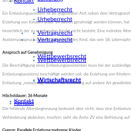
Kontakt
aufzuteilen.
Urheberrecht
Ein Entlastungsassistent ist als angestellter Arzt neben dem Vertragsar
Urheberrecht
Erziehung von Kindern unter 14 Jahren genehmigt werden können, hat d
hinsichtlich der zu erziehenden Kinder nicht besteht. Eine indirekte Alte
Vertragsrecht
Vertragsrecht
Assistenzanspruch besteht daher für jedes Kind, das sein 18. Lebensjahr
Anspruch auf Genehmigung
Wettbewerbsrecht
Wettbewerbsrecht
Die Beschäftigung eines Entlastungsassistenten muss bei der zuständigen
Entlastungsassistenz beschäftigt werden soll, die Erziehung von Kindern
Wirtschaftsrecht
Wirtschaftsrecht
Entlastung „notwendig“ ist oder die Erziehung auf andere Art gewährlei
Höchstdauer: 36 Monate
Kontakt
Kontakt
Die fehlende Altersbegrenzung bedeutet aber nicht, dass eine Entlastun
Verhinderung abdecken. Insofern sieht die Ärzte-ZV eine Befristung 
Grenze: Parallele Erziehung mehrerer Kinder