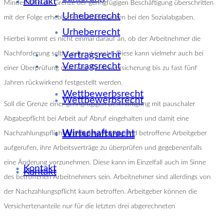
Kontakt
Mindestlohn die Grenze der geringfügigen Beschäftigung überschritten
Urheberrecht
mit der Folge erheblicher Nachzahlungen bei den Sozialabgaben.
Urheberrecht
Hierbei kommt es nicht einmal darauf an, ob der Arbeitnehmer die
Nachforderung selbst geltend macht. Diese kann vielmehr auch bei
Vertragsrecht
Vertragsrecht
einer Überprüfung durch die Rentenversicherung bis zu fast fünf
Jahren rückwirkend festgestellt werden.
Wettbewerbsrecht
Wettbewerbsrecht
Soll die Grenze einer geringfügigen Beschäftigung mit pauschaler
Abgabepflicht bei Arbeit auf Abruf eingehalten und damit eine
Wirtschaftsrecht
Wirtschaftsrecht
Nachzahlungspflicht vermieden werden, sind betroffene Arbeitgeber
aufgerufen, ihre Arbeitsverträge zu überprüfen und gegebenenfalls
eine Änderung vorzunehmen. Diese kann im Einzelfall auch im Sinne
Kontakt
Kontakt
des betroffenen Arbeitnehmers sein. Arbeitnehmer sind allerdings von
der Nachzahlungspflicht kaum betroffen. Arbeitgeber können die
Versichertenanteile nur für die letzten drei abgerechneten