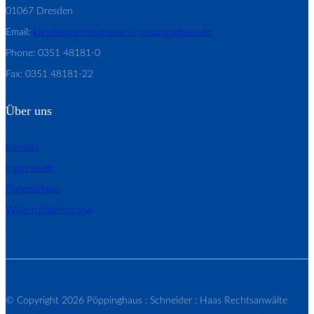
01067 Dresden
Email:
kanzlei@rechtsanwaelte-poeppinghaus.de
Phone: 0351 48181-0
Fax: 0351 48181-22
Über uns
Kontakt
Impressum
Datenschutz
Widerrufsbelehrung
© Copyright 2026 Pöppinghaus : Schneider : Haas Rechtsanwälte