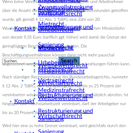
Immobilien- und
Wenn keine Vereinbarung zwischen Arbeitgeber und Arbeitnehmer
Zwangsvollstreckung
Medizinstrafrecht
über die Anzahl der auf Abruf zu leistenden Arbeitsstunden getroffen
Sanierung
Wirtschaftsrecht
wurde, gilt gemäß § 12 Abs. 1 TzBfG eine Zahl von 20
Mietrecht
Restrukturierung und
Immobilien- und
Kontakt
Wochenstunden als vereinbart. Bei einem gesetzlichen Mindestlohn
Urheberrecht
von derzeit 9,35 Euro (tariflich ggf. höher) wird damit die Grenze der
Sanierung
geringfügigen Beschäftigung überschritten. Die
Medizinrecht
Vertragsrecht
Mietrecht
Beschäftigungsverhältnisse können dann nicht mehr pauschal
Urheberrecht
abgerechnet werden, was zu erheblichen Nachzahlungen führen kann.
Wettbewerbsrecht
Medizinrecht
Medizinstrafrecht
Nach ständiger Rechtsprechung des Bundesarbeitsgerichts, nunmehr
Vertragsrecht
Wirtschaftsrecht
§ 12 Abs. 2 TzBfG, darf der Arbeitgeber nur bis zu 25 Prozent der
Medizinstrafrecht
Restrukturierung und
vereinbarten wöchentlichen Mindestarbeitszeit zusätzlich abrufen. Ist
Wettbewerbsrecht
Kontakt
hingegen eine Höchstarbeitszeit vereinbart, darf der Arbeitgeber nur
Restrukturierung und
bis zu 20 Prozent der Stunden weniger abrufen.
Wirtschaftsrecht
Sanierung
Wird hier eine zu hohe Grenze vereinbart, wird gleichfalls durch den
Sanierung