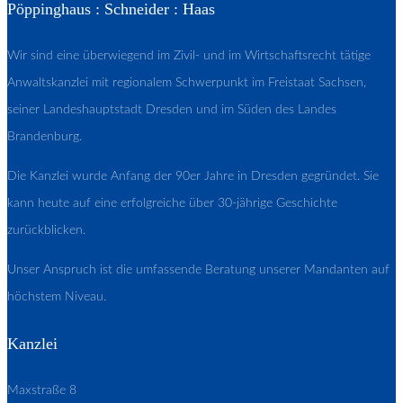
Pöppinghaus : Schneider : Haas
Wir sind eine überwiegend im Zivil- und im Wirtschaftsrecht tätige
Anwaltskanzlei mit regionalem Schwerpunkt im Freistaat Sachsen,
seiner Landeshauptstadt Dresden und im Süden des Landes
Brandenburg.
Die Kanzlei wurde Anfang der 90er Jahre in Dresden gegründet. Sie
kann heute auf eine erfolgreiche über 30-jährige Geschichte
zurückblicken.
Unser Anspruch ist die umfassende Beratung unserer Mandanten auf
höchstem Niveau.
Kanzlei
Maxstraße 8