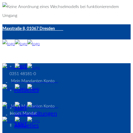
Maxstraße 8, 01067 Dresden
kanzlei@rechtsanwaelte-poeppinghaus.de
Start
0351 48181-0
Mein Mandanten Konto
Aktuelles
Mein Mandanten Konto
Start
Veranstaltungen
Neues Mandat
Start
Aktuelles