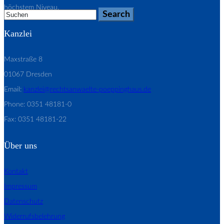
höchstem Niveau.
Kanzlei
Maxstraße 8
01067 Dresden
Email:
kanzlei@rechtsanwaelte-poeppinghaus.de
Phone: 0351 48181-0
Fax: 0351 48181-22
Über uns
Kontakt
Impressum
Datenschutz
Widerrufsbelehrung