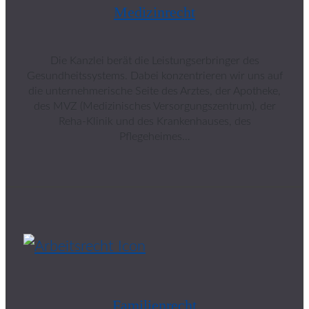
Medizinrecht
Die Kanzlei berät die Leistungserbringer des
Gesundheitssystems. Dabei konzentrieren wir uns auf
die unternehmerische Seite des Arztes, der Apotheke,
des MVZ (Medizinisches Versorgungszentrum), der
Reha-Klinik und des Krankenhauses, des
Pflegeheimes…
Familienrecht