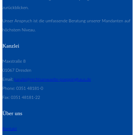
zurückblicken.
Unser Anspruch ist die umfassende Beratung unserer Mandanten auf
höchstem Niveau.
Kanzlei
Maxstraße 8
01067 Dresden
Email:
kanzlei@rechtsanwaelte-poeppinghaus.de
Phone: 0351 48181-0
Fax: 0351 48181-22
Über uns
Kontakt