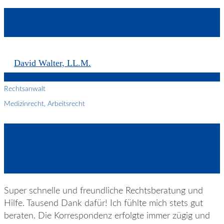
David Walter, LL.M.
Rechtsanwalt
Medizinrecht, Arbeitsrecht
Das sagen unsere Mandanten
Super schnelle und freundliche Rechtsberatung und
Hilfe. Tausend Dank dafür! Ich fühlte mich stets gut
beraten. Die Korrespondenz erfolgte immer zügig und