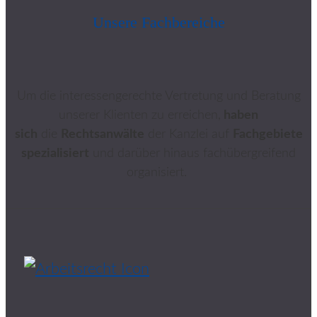
Unsere Fachbereiche
Um die interessengerechte Vertretung und Beratung
unserer Klienten zu erreichen,
haben
sich
die
Rechtsanwälte
der Kanzlei auf
Fachgebiete
spezialisiert
und darüber hinaus fachübergreifend
organisiert.