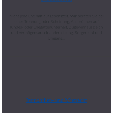
Nicht jede Ehe hält auf Lebenszeit. Wir beraten Sie bei
einer Trennung oder Scheidung, Ansprüchen auf
Kindes- oder Ehegattenunterhalt, Zugewinnausgleich
und Vermögensauseinandersetzung, Sorgerecht und
Umgang…
Immobilien- und Mietrecht