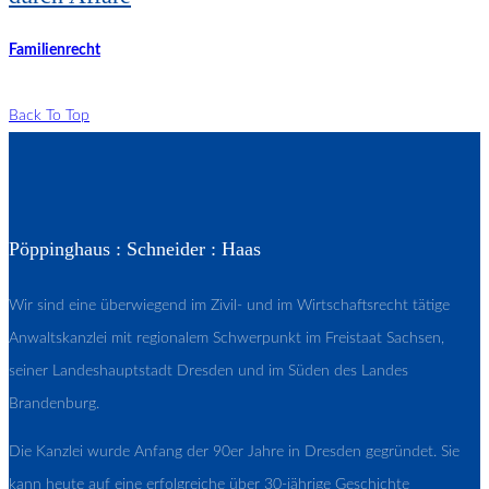
Familienrecht
Back To Top
Pöppinghaus : Schneider : Haas
Wir sind eine überwiegend im Zivil- und im Wirtschaftsrecht tätige
Anwaltskanzlei mit regionalem Schwerpunkt im Freistaat Sachsen,
seiner Landeshauptstadt Dresden und im Süden des Landes
Brandenburg.
Die Kanzlei wurde Anfang der 90er Jahre in Dresden gegründet. Sie
kann heute auf eine erfolgreiche über 30-jährige Geschichte