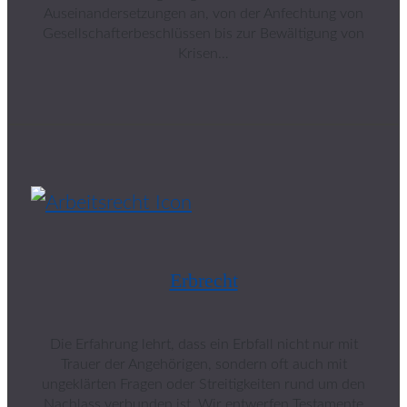
Auseinandersetzungen an, von der Anfechtung von
Gesellschafterbeschlüssen bis zur Bewältigung von
Krisen…
Erbrecht
Die Erfahrung lehrt, dass ein Erbfall nicht nur mit
Trauer der Angehörigen, sondern oft auch mit
ungeklärten Fragen oder Streitigkeiten rund um den
Nachlass verbunden ist. Wir entwerfen Testamente