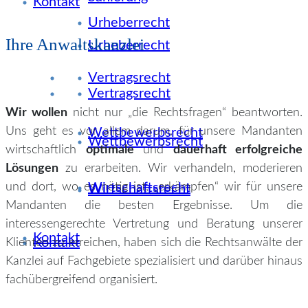
Kontakt
Urheberrecht
Ihre Anwaltskanzlei
Urheberrecht
Vertragsrecht
Vertragsrecht
Wir wollen
nicht nur „die Rechtsfragen“ beantworten.
Uns geht es vor allem darum, für unsere Mandanten
Wettbewerbsrecht
Wettbewerbsrecht
wirtschaftlich
optimale
und
dauerhaft erfolgreiche
Lösungen
zu erarbeiten. Wir verhandeln, moderieren
und dort, wo es nötig ist, „erkämpfen“ wir für unsere
Wirtschaftsrecht
Wirtschaftsrecht
Mandanten die besten Ergebnisse. Um die
interessengerechte Vertretung und Beratung unserer
Kontakt
Kontakt
Klienten zu erreichen, haben sich die Rechtsanwälte der
Kanzlei auf Fachgebiete spezialisiert und darüber hinaus
fachübergreifend organisiert.